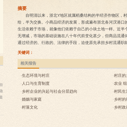
摘要
自明清以来，浙北Y地区就属稻桑结构的半经济作物区，
给，半为交换。小商品经济的发展，形成遍布浙北各河汊港口
生活依赖于市场，就像他们依赖于自己的小块土地一样。近半
无增减，市场的基础设施在八十年代前变化甚少，但商品流通
通过经济的、行政的、法律的手段，迫使原先承担乡村流通职
来的乡村供销合作社几成为城乡物资流通的惟一渠道。人们把
关键词：
为“国家市场”或“社会主义统一市场”。在某些时期，国家允许
副产品上市交易，在乡村间互通有无。这就是“统一市场”外的“
相关报告
长途贩卖的自由，以防止部分社员通过自由市场而转化为“新生
·
生态环境与村庄
·
村庄的
时开的自由市场而一息尚存。在“统一市场”和“自由市场”外尚有
场”），那是乡民暗地里私下交易各种官方禁买卖的统购统销
·
人口与生育制度
·
农业 
但
禁屡兴，从未禁绝。八十年代中期后，合同订购政策取代统购
隐
·
乡村企业的兴起与社会分层趋向
·
村民生
量逐年增多，一个新的个体商户阶层从获得了种植和销售自由
是
·
婚姻与家庭
·
乡村的
非法的灵活手段，一步步占领属供销社独占的领地。同时，县
·
村落文化
·
乡村政
的商业机构也纷纷介入商品流通，形成多渠道经营的竞争态势
繁荣起来。四十多年来，乡村市场的变化似乎证明了这样一个
许自由市场交易的商品种类越少，则社会可供商品量就越少，