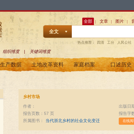
全部
文章
图片
|
|
|
全文
热点推荐：
四清
工分
人民公社
|
组织维度
关键词维度
生产数据
土地改革资料
家庭档案
口述历史
乡村市场
作者：
出版日期
报告页数：57 页
报告字数
所属图书：
当代浙北乡村的社会文化变迁