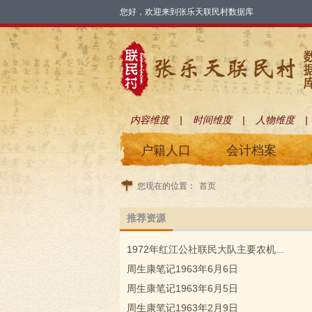
您好，欢迎来到张乐天联民村数据库
|
|
|
内容维度
时间维度
人物维度
户籍人口
会计档案
您现在的位置：
首页
推荐资源
1972年红江公社联民大队主要农机...
周生康笔记1963年6月6日
周生康笔记1963年6月5日
周生康笔记1963年2月9日