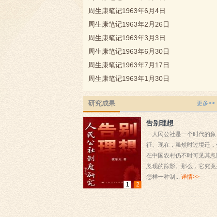
周生康笔记1963年6月4日
周生康笔记1963年2月26日
周生康笔记1963年3月3日
周生康笔记1963年6月30日
周生康笔记1963年7月17日
周生康笔记1963年1月30日
研究成果
更多>>
当代浙北乡村的社...
告别理想
作者们自一九八八年十月
人民公社是一个时代的象
起，首尾历时四年，深入到位
征。现在，虽然时过境迁，
于浙江省钱塘江畔的一个小村
在中国农村仍不时可见其忽
落中，收集了该村从土改以来
忽现的踪影。那么，它究竟
的有关政治...
详情>>
怎样一种制...
详情>>
1
2