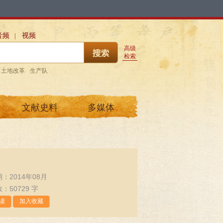
音频
视频
|
高级
检索
土地改革
生产队
文献史料
多媒体
：2014年08月
：50729 字