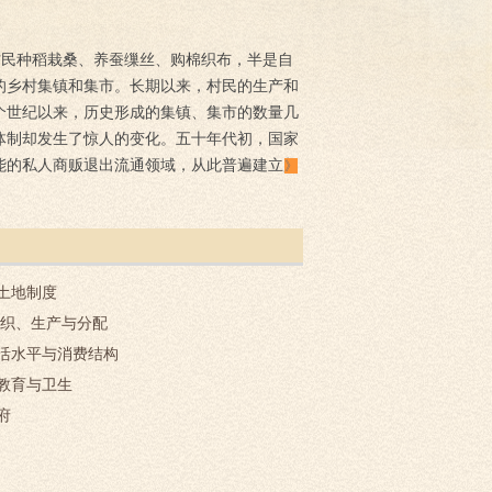
村民种稻栽桑、养蚕缫丝、购棉织布，半是自
的乡村集镇和集市。长期以来，村民的生产和
个世纪以来，历史形成的集镇、集市的数量几
体制却发生了惊人的变化。五十年代初，国家
能的私人商贩退出流通领域，从此普遍建立起
》
执行国家统购统销职能的供销合作社体系称之
农民把少量非统购产品或完成统购任务后的农
自由市场”。在自由市场内，没有转手倒卖和
的剥削阶级”。传统的乡村集市贸易靠着时关
土地制度
所谓“黑市场”（人们也把统一市场称为“白市
物资及名目繁多的票证而形成的市场。黑市屡
组织、生产与分配
统销政策，进入自由市场交易的商品种类和数
活水平与消费结构
的个体农户中产生出来，他们利用各种合法、
教育与卫生
属各职能部门、各企业、各乡村政府相继成立
府
。原先匮乏萧条的乡村集市在短短几年内变得
道理：划入国家统购统销的产品种类越多，允
要保障平均供应，票证的种类必然就多。反