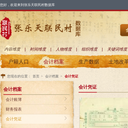
您好，欢迎来到张乐天联民村数据库
|
|
|
|
内容维度
时间维度
人物维度
组织维度
关键词维度
户籍人口
会计档案
生产数据
土地改
您现在的位置：
首页
>
会计档案
>
会计凭证
会计凭证
会计档案
会计账簿
财务报表
会计凭证