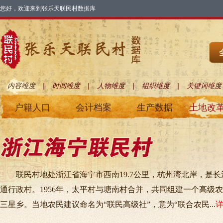
您好，欢迎来到张乐天联民村数据库
|
|
|
|
内容维度
时间维度
人物维度
组织维度
关键词维度
户籍人口
会计档案
生产数据
土地改
联民村地处浙江省海宁市西南19.7公里，杭州湾北岸，是
通行政村。1956年，太平村与塘南村合并，共同组建一个高级
三星乡。当地农民建议命名为“联民高级社”，意为“联合农民...