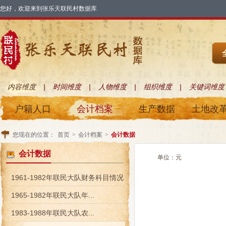
您好，欢迎来到张乐天联民村数据库
|
|
|
|
内容维度
时间维度
人物维度
组织维度
关键词维度
户籍人口
会计档案
生产数据
土地改
您现在的位置：
首页
>
会计档案
>
会计数据
会计数据
单位：元
1961-1982年联民大队财务科目情况
1965-1982年联民大队年...
1983-1988年联民大队农...